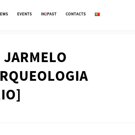
EWS
EVENTS
IN
2
PAST
CONTACTS
O JARMELO
: ARQUEOLOGIA
IO]