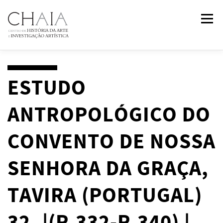
Skip
Menu
to
content
ABOUT
TEAM
RESEARCH
COURSES
ESTUDO
ANTROPOLÓGICO DO
PUBLICATIONS
NEWS
EVENTS
IN
2
PAST
CONVENTO DE NOSSA
CONTACTS
SENHORA DA GRAÇA,
TAVIRA (PORTUGAL)