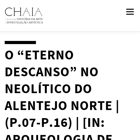
Skip
Menu
to
content
ABOUT
TEAM
RESEARCH
COURSES
O “ETERNO
DESCANSO” NO
PUBLICATIONS
NEWS
EVENTS
IN
2
PAST
NEOLÍTICO DO
CONTACTS
ALENTEJO NORTE |
(P.07-P.16) | [IN: