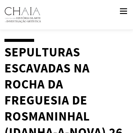
Skip
Menu
to
content
ABOUT
TEAM
RESEARCH
COURSES
SEPULTURAS
ESCAVADAS NA
PUBLICATIONS
NEWS
EVENTS
IN
2
PAST
ROCHA DA
CONTACTS
FREGUESIA DE
ROSMANINHAL