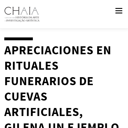
Saltar
Menu
para
conteúdo
SOBRE
EQUIPA
INVESTIGAÇÃO
FORMAÇÃO
APRECIACIONES EN
RITUALES
PUBLICAÇÕES
NOTÍCIAS
EVENTOS
IN
2
PAST
FUNERARIOS DE
CONTACTOS
CUEVAS
ARTIFICIALES,