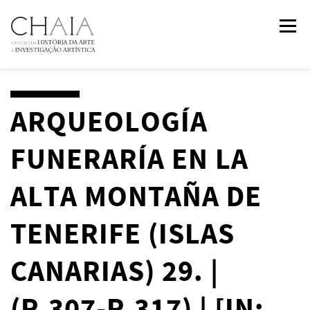
Saltar
Menu
para
conteúdo
SOBRE
EQUIPA
INVESTIGAÇÃO
FORMAÇÃO
ARQUEOLOGÍA
FUNERARÍA EN LA
PUBLICAÇÕES
NOTÍCIAS
EVENTOS
IN
2
PAST
ALTA MONTAÑA DE
CONTACTOS
TENERIFE (ISLAS
CANARIAS) 29. |