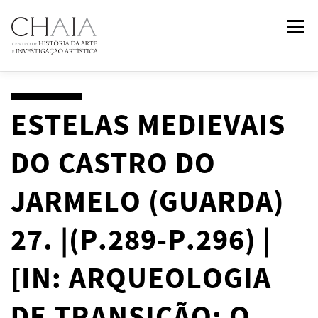
Saltar
Menu
para
conteúdo
SOBRE
EQUIPA
INVESTIGAÇÃO
FORMAÇÃO
ESTELAS MEDIEVAIS
DO CASTRO DO
PUBLICAÇÕES
NOTÍCIAS
EVENTOS
IN
2
PAST
JARMELO (GUARDA)
CONTACTOS
27. |(P.289-P.296) |
[IN: ARQUEOLOGIA