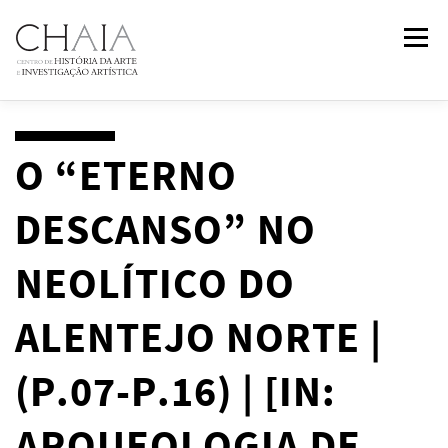
Saltar
Menu
para
conteúdo
SOBRE
EQUIPA
INVESTIGAÇÃO
FORMAÇÃO
O “ETERNO
DESCANSO” NO
PUBLICAÇÕES
NOTÍCIAS
EVENTOS
IN
2
PAST
NEOLÍTICO DO
CONTACTOS
ALENTEJO NORTE |
(P.07-P.16) | [IN: