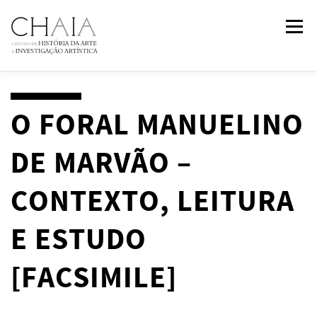
Saltar
Menu
para
conteúdo
SOBRE
EQUIPA
INVESTIGAÇÃO
FORMAÇÃO
O FORAL MANUELINO
DE MARVÃO –
PUBLICAÇÕES
NOTÍCIAS
EVENTOS
IN
2
PAST
CONTEXTO, LEITURA
CONTACTOS
E ESTUDO
[FACSIMILE]