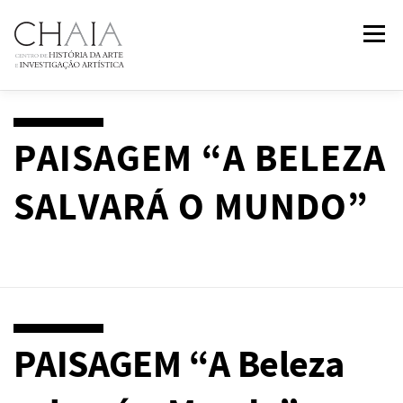
Saltar
Menu
para
conteúdo
SOBRE
EQUIPA
INVESTIGAÇÃO
FORMAÇÃO
PAISAGEM “A BELEZA
SALVARÁ O MUNDO”
PUBLICAÇÕES
NOTÍCIAS
EVENTOS
IN
2
PAST
CONTACTOS
PAISAGEM “A Beleza