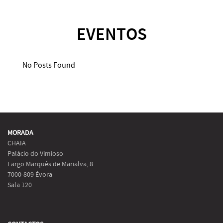
EVENTOS
No Posts Found
MORADA
CHAIA
Palácio do Vimioso
Largo Marquês de Marialva, 8
7000-809 Évora
Sala 120