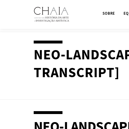
Saltar
para
SOBRE
EQ
conteúdo
NEO-LANDSCAP
TRANSCRIPT]
NEO-LANDSCAPE 