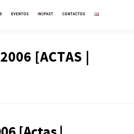
S
EVENTOS
IN
2
PAST
CONTACTOS
006 [ACTAS |
 [Actas |