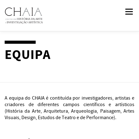
Saltar
Menu
para
conteúdo
SOBRE
EQUIPA
INVESTIGAÇÃO
FORMAÇÃO
EQUIPA
PUBLICAÇÕES
NOTÍCIAS
EVENTOS
IN
2
PAST
A equipa do CHAIA é contituída por investigadores, artistas e
CONTACTOS
criadores de diferentes campos científicos e artísticos
(História da Arte, Arquitetura, Arqueologia, Paisagem, Artes
Visuais, Design, Estudos de Teatro e de Performance).