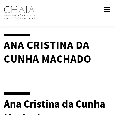
Saltar
Menu
para
conteúdo
SOBRE
EQUIPA
INVESTIGAÇÃO
FORMAÇÃO
ANA CRISTINA DA
CUNHA MACHADO
PUBLICAÇÕES
NOTÍCIAS
EVENTOS
IN
2
PAST
CONTACTOS
Ana Cristina da Cunha