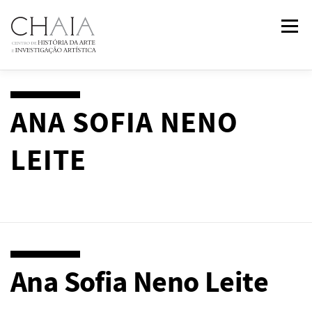
Saltar
Menu
para
conteúdo
SOBRE
EQUIPA
INVESTIGAÇÃO
FORMAÇÃO
ANA SOFIA NENO
LEITE
PUBLICAÇÕES
NOTÍCIAS
EVENTOS
IN
2
PAST
CONTACTOS
Ana Sofia Neno Leite