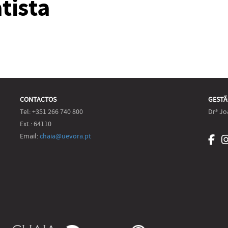
tista
CONTACTOS
GESTÃ
Tel: +351 266 740 800
Drª Jo
Ext.: 64110
Email:
chaia@uevora.pt