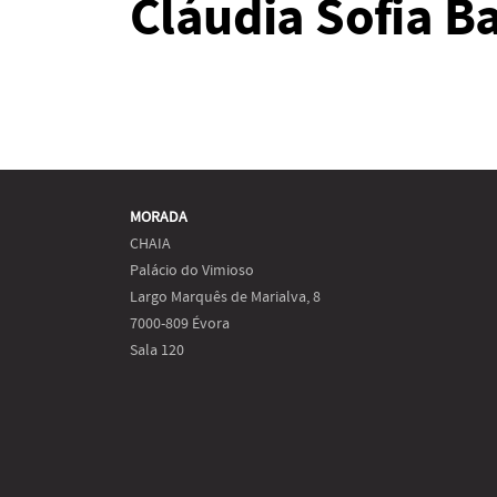
Cláudia Sofia Ba
MORADA
CHAIA
Palácio do Vimioso
Largo Marquês de Marialva, 8
7000-809 Évora
Sala 120