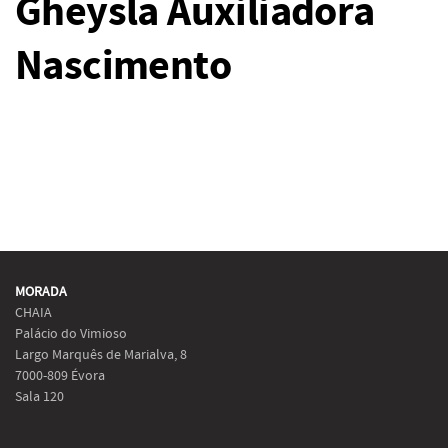
Gheysla Auxiliadora
Nascimento
MORADA
CHAIA
Palácio do Vimioso
Largo Marquês de Marialva, 8
7000-809 Évora
Sala 120