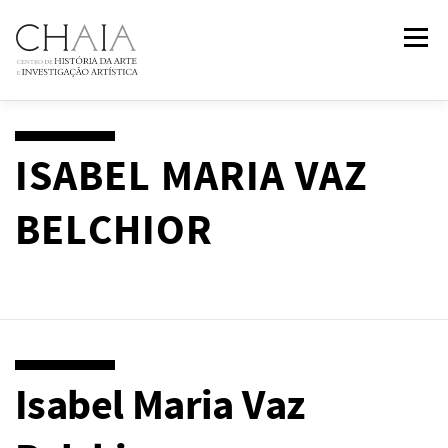
Saltar
Menu
para
conteúdo
SOBRE
EQUIPA
INVESTIGAÇÃO
FORMAÇÃO
ISABEL MARIA VAZ
BELCHIOR
PUBLICAÇÕES
NOTÍCIAS
EVENTOS
IN
2
PAST
CONTACTOS
Isabel Maria Vaz