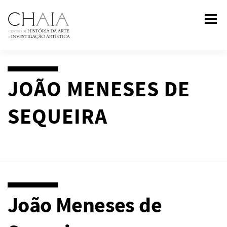
Saltar
Menu
para
conteúdo
SOBRE
EQUIPA
INVESTIGAÇÃO
FORMAÇÃO
JOÃO MENESES DE
SEQUEIRA
PUBLICAÇÕES
NOTÍCIAS
EVENTOS
IN
2
PAST
CONTACTOS
João Meneses de