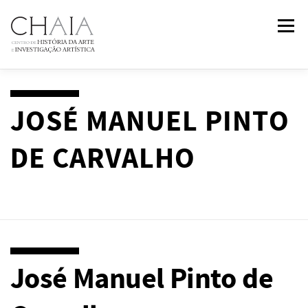
Saltar
Menu
para
conteúdo
SOBRE
EQUIPA
INVESTIGAÇÃO
FORMAÇÃO
JOSÉ MANUEL PINTO
DE CARVALHO
PUBLICAÇÕES
NOTÍCIAS
EVENTOS
IN
2
PAST
CONTACTOS
José Manuel Pinto de