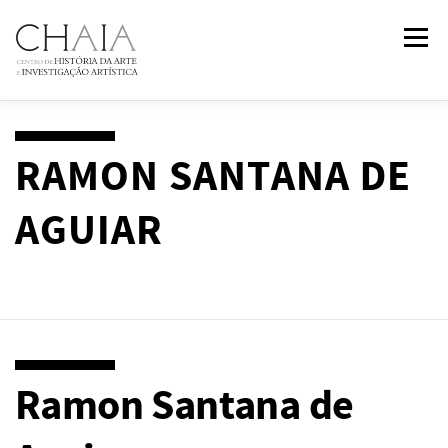
Saltar
Menu
para
conteúdo
SOBRE
EQUIPA
INVESTIGAÇÃO
FORMAÇÃO
RAMON SANTANA DE
AGUIAR
PUBLICAÇÕES
NOTÍCIAS
EVENTOS
IN
2
PAST
CONTACTOS
Ramon Santana de