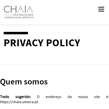
Skip
Menu
to
content
ABOUT
TEAM
RESEARCH
COURSES
PRIVACY POLICY
PUBLICATIONS
NEWS
EVENTS
IN
2
PAST
CONTACTS
Quem somos
Texto sugerido:
O endereço do nosso site é
https://chaia.uevora.pt.